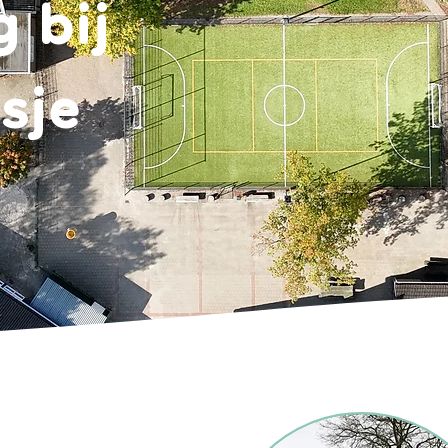
 bij
isje