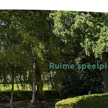
Ruime speelp
't Pluisje beschikt over een r
buitenspeelruimtes die zijn 
kinderen de ruimte te geven om 
ontdekken. Onze ruime buite