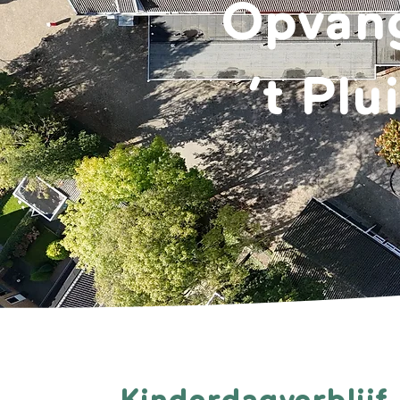
Opvang
’t Plu