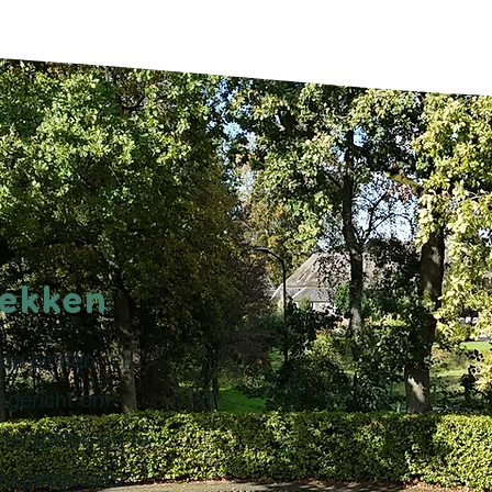
lekken
uime binnen- en
ingericht om
te spelen en te
nspeelplaats