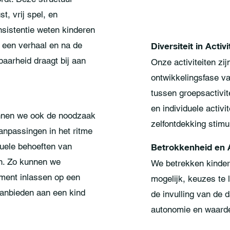
t, vrij spel, en
nsistentie weten kinderen
r een verhaal en na de
Diversiteit in Activi
baarheid draagt bij aan
Onze activiteiten zi
ontwikkelingsfase v
tussen groepsactivit
en individuele activi
ennen we ook de noodzaak
zelfontdekking stimu
aanpassingen in het ritme
uele behoeften van
Betrokkenheid en
en. Zo kunnen we
We betrekken kindere
oment inlassen op een
mogelijk, keuzes te
 aanbieden aan een kind
de invulling van de 
autonomie en waarde