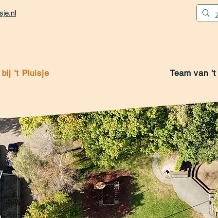
je.nl
ij 't Pluisje
Team van 't 